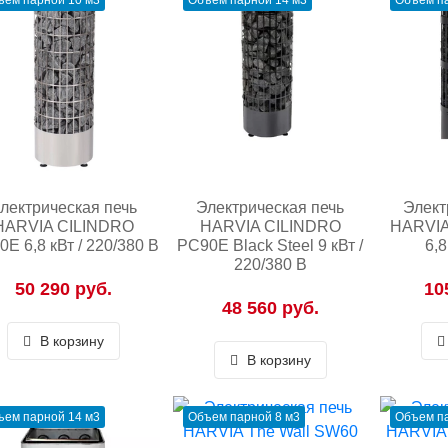
ъем парной 10 м3
Объем парной 14 м3
Объем па
лектрическая печь
Электрическая печь
Элект
HARVIA CILINDRO
HARVIA CILINDRO
HARVIA
E 6,8 кВт / 220/380 В
PC90E Black Steel 9 кВт /
6,8
220/380 В
50 290 руб.
10
48 560 руб.
В корзину
В корзину
ъем парной 14 м3
Объем парной 8 м3
Объем па