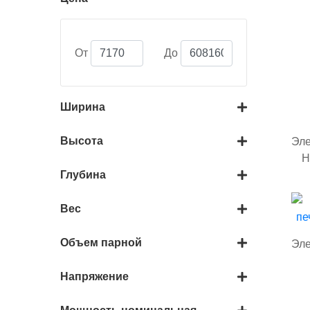
От
До
Ширина
Высота
Эле
H
Глубина
Вес
Объем парной
Эле
Напряжение