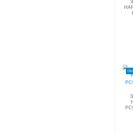
Э
HAR
Об
Э
PC9