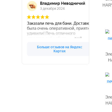
HARV
Эле
H
Эле
HAR