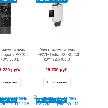
рной 10 м3
Объем парной 2.5 м3
рическая печь
Электрическая печь
 Legend PO70E
HARVIA Delta D23XE 2.3
 кВт / 380 В
кВт / 220/380 В
5 220 руб.
95 730 руб.
В корзину
В корзину
рной 18 м3
Объем парной 20 м3