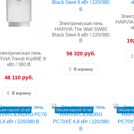
Элект
HARVIA 
Электрическая печь
к
HARVIA The Wall SW60
Black Steel 6 кВт / 220/380
19
В
лектрическая печь
56 320 руб.
VIA Trendi Kip90E 9
кВт / 380 В
В корзину
46 110 руб.
В корзину
ъем парной 10 м3
Объем парной 10 м3
Объем па