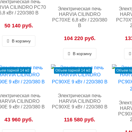
лектрическая печь
VIA CILINDRO PC70
Электрическая печь
Элект
6,8 кВт / 220/380 В
HARVIA CILINDRO
HARV
PC70XE 6,8 кВт / 220/380
PC70XW
50 140 руб.
В
104 220 руб.
13
В корзину
В корзину
ъем парной 14 м3
Объем парной 14 м3
Объем па
лектрическая печь
Электрическая печь
HARVIA CILINDRO
HARVIA CILINDRO
Элект
0E 9 кВт / 220/380 В
PC90XE 9 кВт / 220/380 В
HARV
PC90X
43 960 руб.
116 580 руб.