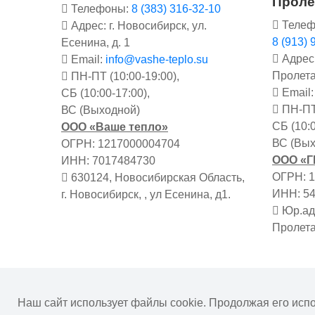
Проле
Телефоны:
8 (383) 316-32-10
Телеф
Адрес: г. Новосибирск, ул.
8 (913) 
Есенина, д. 1
Адрес:
Email:
info@vashe-teplo.su
Пролета
ПН-ПТ (10:00-19:00),
Email
СБ (10:00-17:00),
ПН-ПТ 
ВС (Выходной)
СБ (10:0
ООО «Ваше тепло»
ВС (Вых
ОГРН: 1217000004704
ООО «
ИНН: 7017484730
ОГРН: 
630124, Новосибирская Область,
ИНН: 5
г. Новосибирск, , ул Есенина, д1.
Юр.адр
Пролета
Информация на сайте не является публичной о
Наш сайт использует файлы cookie. Продолжая его исп