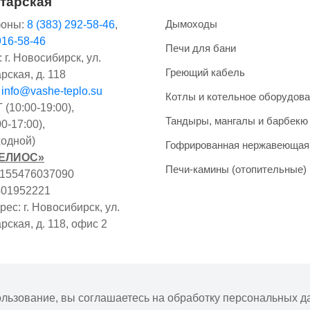
тарская
Дымоходы
оны:
8 (383) 292-58-46
,
916-58-46
Печи для бани
 г. Новосибирск, ул.
Греющий кабель
рская, д. 118
:
info@vashe-teplo.su
Котлы и котельное оборудов
(10:00-19:00),
Тандыры, мангалы и барбекю
0-17:00),
одной)
Гофрированная нержавеющая
ГЕЛИОС»
Печи-камины (отопительные)
1155476037090
401952221
ес: г. Новосибирск, ул.
рская, д. 118, офис 2
фертой. Наличие и цены товара могут меняться, просьба ут
ользование, вы соглашаетесь на обработку персональных д