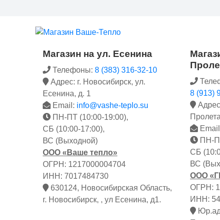
Магазин на ул. Есенина
Магази
Проле
Телефоны:
8 (383) 316-32-10
Теле
Адрес: г. Новосибирск, ул.
8 (913) 
Есенина, д. 1
Адрес:
Email:
info@vashe-teplo.su
Пролета
ПН-ПТ (10:00-19:00),
Email
СБ (10:00-17:00),
ПН-ПТ
ВС (Выходной)
СБ (10:0
ООО «Ваше тепло»
ВС (Вых
ОГРН: 1217000004704
ООО «
ИНН: 7017484730
ОГРН: 
630124, Новосибирская Область,
ИНН: 5
г. Новосибирск, , ул Есенина, д1.
Юр.адр