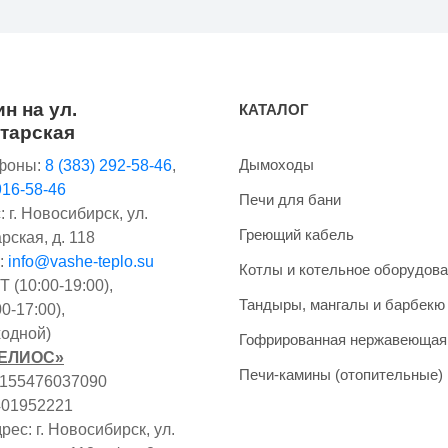
н на ул.
КАТАЛОГ
тарская
Дымоходы
фоны:
8 (383) 292-58-46
,
916-58-46
Печи для бани
 г. Новосибирск, ул.
Греющий кабель
рская, д. 118
:
info@vashe-teplo.su
Котлы и котельное оборудов
 (10:00-19:00),
Тандыры, мангалы и барбекю
0-17:00),
одной)
Гофрированная нержавеющая
ГЕЛИОС»
Печи-камины (отопительные)
1155476037090
401952221
ес: г. Новосибирск, ул.