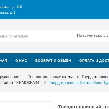
арская, д. 118
нина, д. 1
По всему каталогу
НАЯ
О НАС
ВОЗВРАТ И ОБМЕН
ОПЛАТА И ДОС
орудование
Твердотопливные котлы
Твердотоплив
S Turbo) ТЕРМОКРАФТ
Твердотопливный котел Зевс Ту
Твердотопливный коте